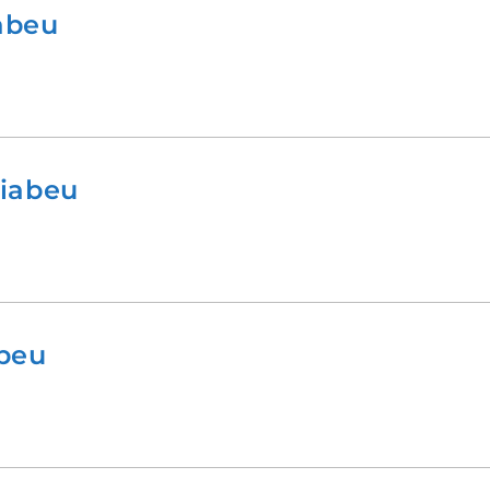
abeu
niabeu
beu