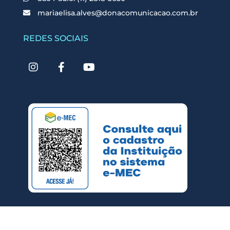
mariaelisa.alves@donacomunicacao.com.br
REDES SOCIAIS