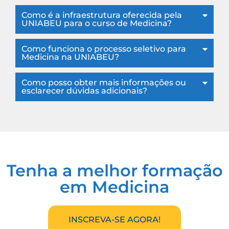
Como é a infraestrutura oferecida pela
UNIABEU para o curso de Medicina?
Como funciona o processo seletivo para
Medicina na UNIABEU?
Como posso obter mais informações ou
esclarecer dúvidas adicionais?
Tenha a melhor formação
em Medicina
INSCREVA-SE AGORA!